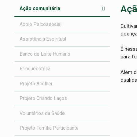
Açã
Ação comunitária
Apoio Psicossocial
Cultiva
doença
Assistência Espiritual
É ness
Banco de Leite Humano
para t
Brinquedoteca
Além d
qualida
Projeto Acolher
Projeto Criando Laços
Voluntários da Saúde
Projeto Família Participante