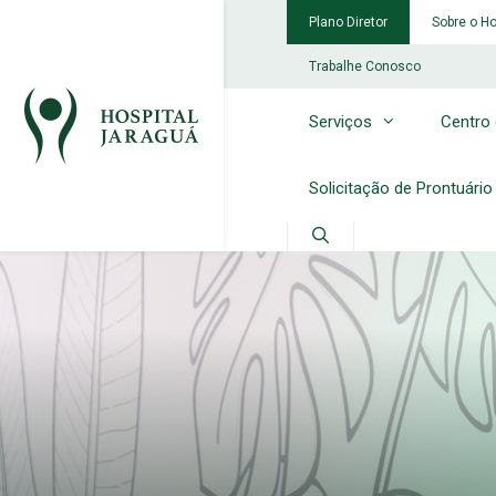
Pular
Plano Diretor
Sobre o Ho
para
o
Trabalhe Conosco
conteúdo
Serviços
Centro
Solicitação de Prontuário