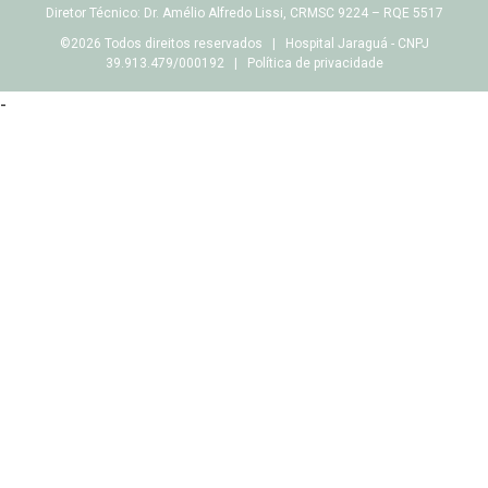
Diretor Técnico: Dr. Amélio Alfredo Lissi, CRMSC 9224 – RQE 5517
©2026 Todos direitos reservados | Hospital Jaraguá - CNPJ
39.913.479/000192 |
Política de privacidade
-