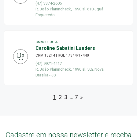
(47) 3374-2606
R. João Planincheck, 1990 sl. 610 Jguá
Esqueredo
CARDIOLOGIA
Caroline Sabatini Lueders
CRM 13214 | RQE 17344/17440
(47) 9971-4417
R. João Planincheck, 1990 sl. 502 Nova
Brasília - JS
1
2
3
…
7
»
Cadastre em nossa newsletter e receba