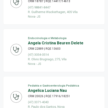
CRM 18787 | RQE 14417/14613
(47) 98841-8447
R. Guilherme Wackerhagen, 405 Vila
Nova- JS
Endocrinologia e Metabologia
Angela Cristina Beuren Delete
CRM 22889 | RQE 13603
(47) 3054-0514
R. Olivio Brugnago, 275, Vila
Nova - JS
Pediatria e Gastroenterologia Pediátrica
Angelica Luciana Nau
CRM 20026 | RQE 17916/18251
(47) 3371-4043
R. Paulo dos Santos, Nova