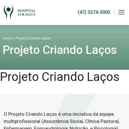
Pular
para
o
conteúdo
Me
Home
»
Projeto Criando Laços
Projeto Criando Laços
Projeto Criando Laços
O Projeto Criando Laços é uma iniciativa da equipe
multiprofissional (Assistência Social, Clínica Pastoral,
Enfermagem, Fonoaudiologia, Nutrição, e Psicologia)