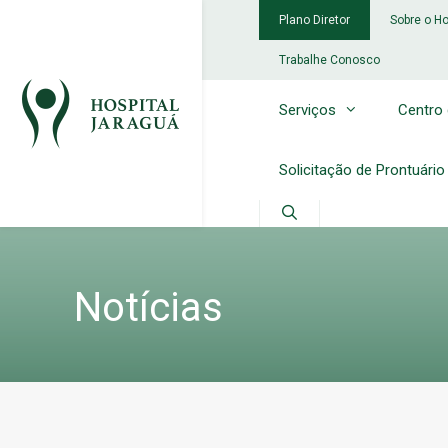
Pular
Plano Diretor
Sobre o Ho
para
o
Trabalhe Conosco
conteúdo
Serviços
Centro
Solicitação de Prontuário
Notícias