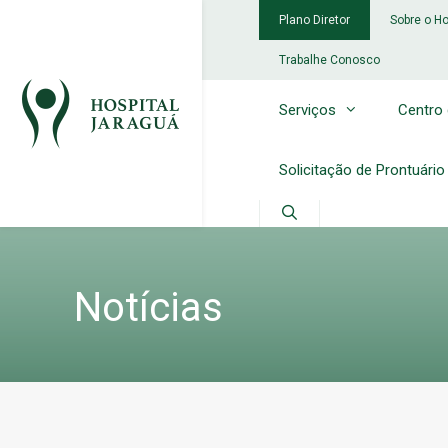
Pular
Plano Diretor
Sobre o Ho
para
o
Trabalhe Conosco
conteúdo
Serviços
Centro
Solicitação de Prontuário
Notícias